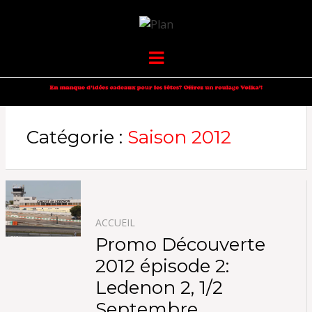
VOLKANIK-
SERGIO NANGERONI #16
Menu
ENDURANCE
Catégorie :
Saison 2012
ACCUEIL
Promo Découverte
2012 épisode 2:
Ledenon 2, 1/2
Septembre