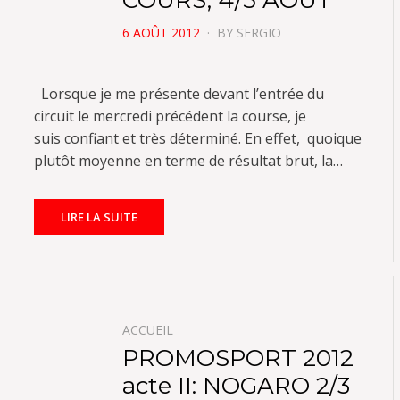
COURS, 4/5 AOUT
POSTED
6 AOÛT 2012
BY
SERGIO
ON
Lorsque je me présente devant l’entrée du
circuit le mercredi précédent la course, je
suis confiant et très déterminé. En effet, quoique
plutôt moyenne en terme de résultat brut, la…
LIRE LA SUITE
ACCUEIL
PROMOSPORT 2012
acte II: NOGARO 2/3