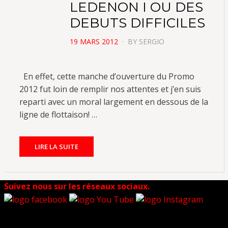
LEDENON I OU DES
DEBUTS DIFFICILES
POSTED
19 MARS 2012
BY
SERGIO
ON
En effet, cette manche d’ouverture du Promo
2012 fut loin de remplir nos attentes et j’en suis
reparti avec un moral largement en dessous de la
ligne de flottaison! …
LIRE LA SUITE
Suivez nous sur les réseaux sociaux.