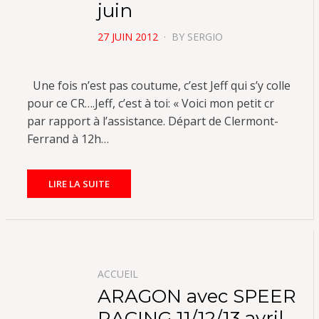
juin
POSTED
27 JUIN 2012
BY
SERGIO
ON
Une fois n’est pas coutume, c’est Jeff qui s’y colle
pour ce CR….Jeff, c’est à toi: « Voici mon petit cr
par rapport à l’assistance. Départ de Clermont-
Ferrand à 12h…
LIRE LA SUITE
ACCUEIL
ARAGON avec SPEER
RACING 11/12/13 avril