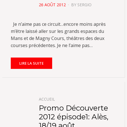
POSTED
26 AOÛT 2012
BY
SERGIO
ON
Je n’aime pas ce circuit…encore moins après
m’être laissé aller sur les grands espaces du
Mans et de Magny Cours, théâtres des deux
courses précédentes. Je ne l’aime pas…
LIRE LA SUITE
ACCUEIL
Promo Découverte
2012 épisode1: Alès,
18/19 août