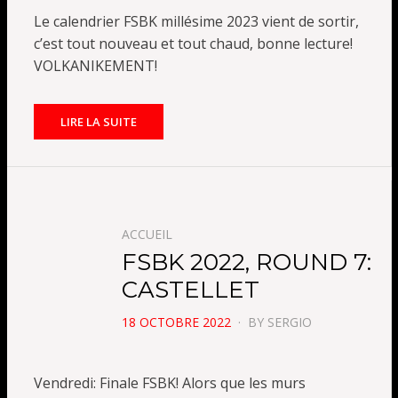
Le calendrier FSBK millésime 2023 vient de sortir,
c’est tout nouveau et tout chaud, bonne lecture!
VOLKANIKEMENT!
LIRE LA SUITE
ACCUEIL
FSBK 2022, ROUND 7:
CASTELLET
POSTED
18 OCTOBRE 2022
BY
SERGIO
ON
Vendredi: Finale FSBK! Alors que les murs