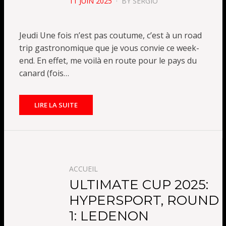
POSTED
11 JUIN 2025
BY
SERGIO
ON
Jeudi Une fois n’est pas coutume, c’est à un road
trip gastronomique que je vous convie ce week-
end. En effet, me voilà en route pour le pays du
canard (fois…
LIRE LA SUITE
ACCUEIL
ULTIMATE CUP 2025:
HYPERSPORT, ROUND
1: LEDENON