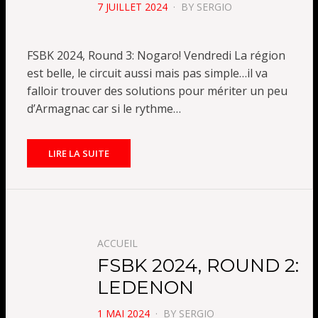
POSTED
7 JUILLET 2024
BY
SERGIO
ON
FSBK 2024, Round 3: Nogaro! Vendredi La région
est belle, le circuit aussi mais pas simple…il va
falloir trouver des solutions pour mériter un peu
d’Armagnac car si le rythme…
LIRE LA SUITE
ACCUEIL
FSBK 2024, ROUND 2:
LEDENON
POSTED
1 MAI 2024
BY
SERGIO