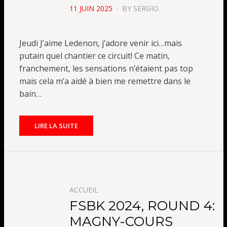
POSTED
11 JUIN 2025
BY
SERGIO
ON
Jeudi J’aime Ledenon, j’adore venir ici…mais
putain quel chantier ce circuit! Ce matin,
franchement, les sensations n’étaient pas top
mais cela m’a aidé à bien me remettre dans le
bain…
LIRE LA SUITE
ACCUEIL
FSBK 2024, ROUND 4:
MAGNY-COURS