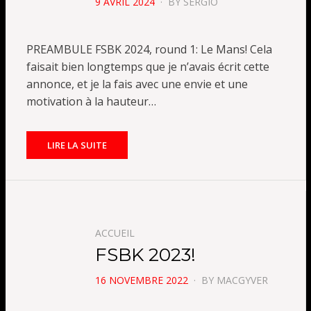
POSTED
9 AVRIL 2024
BY
SERGIO
ON
PREAMBULE FSBK 2024, round 1: Le Mans! Cela
faisait bien longtemps que je n’avais écrit cette
annonce, et je la fais avec une envie et une
motivation à la hauteur…
LIRE LA SUITE
ACCUEIL
FSBK 2023!
POSTED
16 NOVEMBRE 2022
BY
MACGYVER
ON