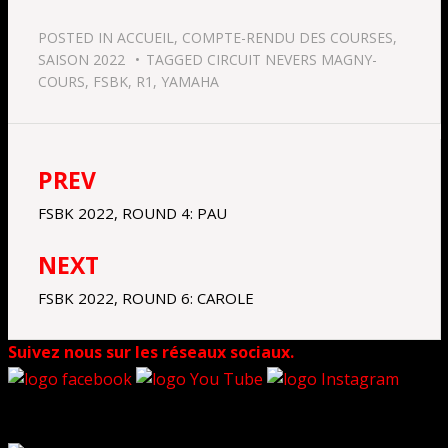
POSTED IN
ACCUEIL
,
COMPTE-RENDU DES COURSES
,
SAISON 2022
TAGGED
CIRCUIT NEVERS MAGNY-
COURS
,
FSBK
,
R1
,
YAMAHA
PREV
Navigation
de
FSBK 2022, ROUND 4: PAU
l’article
NEXT
FSBK 2022, ROUND 6: CAROLE
Suivez nous sur les réseaux sociaux.