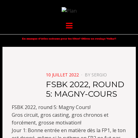
VOLKANIK-
SERGIO NANGERONI #16
Menu
ENDURANCE
POSTED
10 JUILLET 2022
BY
SERGIO
ON
FSBK 2022, ROUND
5: MAGNY-COURS
FSBK 2022, round 5: Magny Cours!
Gros circuit, gros casting, gros chronos et
forcément, grosse motivation!
Jour 1: Bonne entrée en matière dès la FP1, le ton