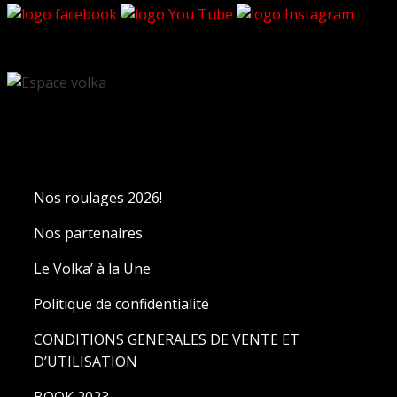
sur
la
page
du
produit
.
Nos roulages 2026!
Nos partenaires
Le Volka’ à la Une
Politique de confidentialité
CONDITIONS GENERALES DE VENTE ET
D’UTILISATION
BOOK 2023