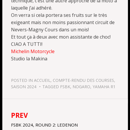
technique, c’est une autre approche de la moto à
laquelle j’ai adhéré.
On verra si cela portera ses fruits sur le très
exigeant mais non moins passionnant circuit de
Nevers-Magny Cours dans un mois!
Et tout ça à deux avec mon assistante de choc!
CIAO A TUTTI!
Michelin Motorcycle
Studio la Makina
POSTED IN
ACCUEIL
,
COMPTE-RENDU DES COURSES
,
SAISON 2024
TAGGED
FSBK
,
NOGARO
,
YAMAHA R1
PREV
Navigation
de
FSBK 2024, ROUND 2: LEDENON