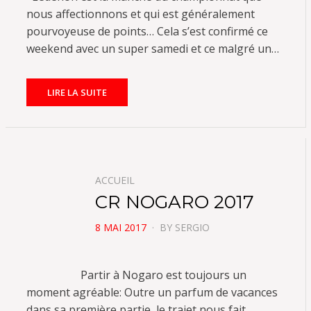
nous affectionnons et qui est généralement
pourvoyeuse de points… Cela s’est confirmé ce
weekend avec un super samedi et ce malgré un…
LIRE LA SUITE
ACCUEIL
CR NOGARO 2017
POSTED
8 MAI 2017
BY
SERGIO
ON
Partir à Nogaro est toujours un
moment agréable: Outre un parfum de vacances
dans sa première partie, le trajet nous fait