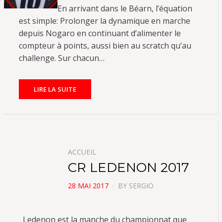
En arrivant dans le Béarn, l’équation
est simple: Prolonger la dynamique en marche
depuis Nogaro en continuant d’alimenter le
compteur à points, aussi bien au scratch qu’au
challenge. Sur chacun…
LIRE LA SUITE
ACCUEIL
CR LEDENON 2017
POSTED
28 MAI 2017
BY
SERGIO
ON
Ledenon est la manche du championnat que