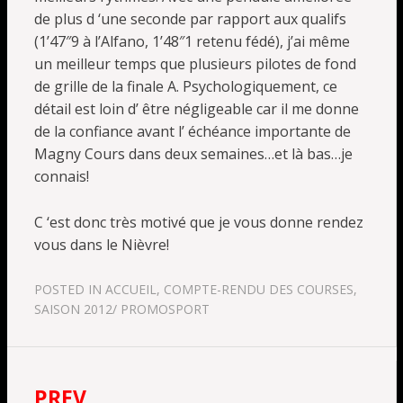
de plus d ‘une seconde par rapport aux qualifs
(1’47″9 à l’Alfano, 1’48″1 retenu fédé), j’ai même
un meilleur temps que plusieurs pilotes de fond
de grille de la finale A. Psychologiquement, ce
détail est loin d’ être négligeable car il me donne
de la confiance avant l’ échéance importante de
Magny Cours dans deux semaines…et là bas…je
connais!
C ‘est donc très motivé que je vous donne rendez
vous dans le Nièvre!
POSTED IN
ACCUEIL
,
COMPTE-RENDU DES COURSES
,
SAISON 2012/ PROMOSPORT
PREV
Navigation