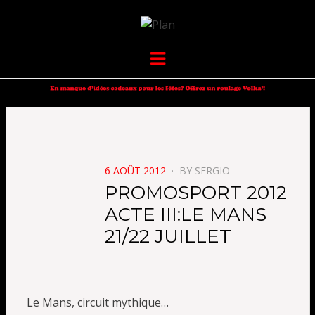
VOLKANIK-
SERGIO NANGERONI #16
Menu
ENDURANCE
POSTED
6 AOÛT 2012
BY
SERGIO
ON
PROMOSPORT 2012
ACTE III:LE MANS
21/22 JUILLET
Le Mans, circuit mythique…