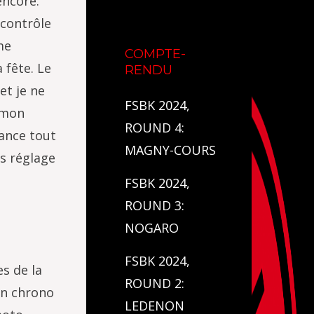
encore.
 contrôle
me
COMPTE-
 fête. Le
RENDU
et je ne
FSBK 2024,
 mon
ROUND 4:
rance tout
MAGNY-COURS
is réglage
FSBK 2024,
ROUND 3:
NOGARO
FSBK 2024,
es de la
ROUND 2:
un chrono
LEDENON