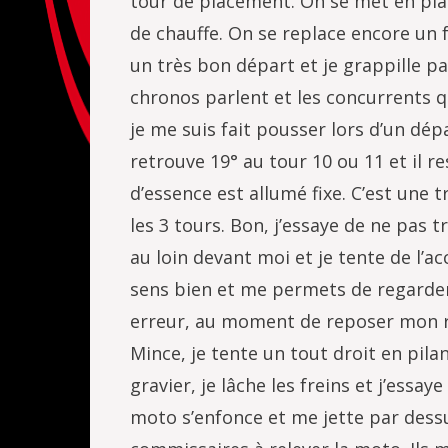
tour de placement. On se met en plac
de chauffe. On se replace encore un f
un très bon départ et je grappille p
chronos parlent et les concurrents q
je me suis fait pousser lors d’un dé
retrouve 19° au tour 10 ou 11 et il 
d’essence est allumé fixe. C’est une 
les 3 tours. Bon, j’essaye de ne pas 
au loin devant moi et je tente de l’a
sens bien et me permets de regarder
erreur, au moment de reposer mon reg
Mince, je tente un tout droit en pilant
gravier, je lâche les freins et j’essa
moto s’enfonce et me jette par dessus