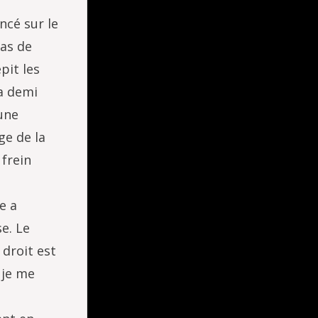
ncé sur le
Pas de
pit les
sa demi
 une
ge de la
 frein
e a
e. Le
 droit est
 je me