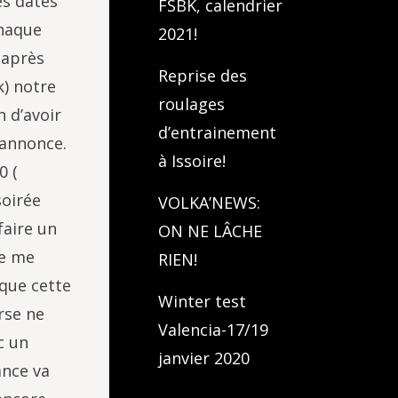
es dates
FSBK, calendrier
chaque
2021!
 après
Reprise des
k) notre
roulages
 d’avoir
d’entrainement
 annonce.
à Issoire!
0 (
soirée
VOLKA’NEWS:
faire un
ON NE LÂCHE
e me
RIEN!
que cette
Winter test
rse ne
Valencia-17/19
c un
janvier 2020
ance va