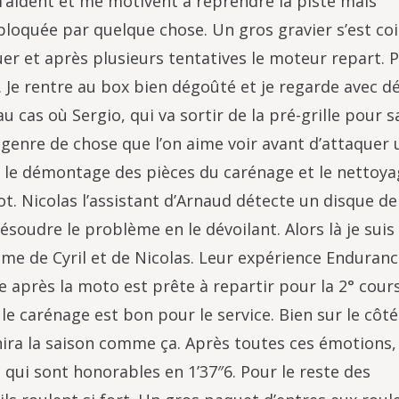
m’aident et me motivent à reprendre la piste mais
oquée par quelque chose. Un gros gravier s’est coi
quer et après plusieurs tentatives le moteur repart. 
. Je rentre au box bien dégoûté et je regarde avec dé
u cas où Sergio, qui va sortir de la pré-grille pour 
le genre de chose que l’on aime voir avant d’attaquer
 le démontage des pièces du carénage et le nettoya
ot. Nicolas l’assistant d’Arnaud détecte un disque de
soudre le problème en le dévoilant. Alors là je suis
me de Cyril et de Nicolas. Leur expérience Enduranc
e après la moto est prête à repartir pour la 2° cours
le carénage est bon pour le service. Bien sur le côté
inira la saison comme ça. Après toutes ces émotions,
ui sont honorables en 1’37″6. Pour le reste des