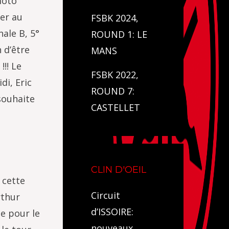
moto
er au
FSBK 2024,
nale B, 5°
ROUND 1: LE
 d’être
MANS
!! Le
FSBK 2022,
di, Eric
ROUND 7:
souhaite
CASTELLET
CLIN D'OEIL
 cette
Circuit
rthur
d’ISSOIRE:
e pour le
nouveaux