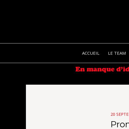
ACCUEIL
LE TEAM
POSTED
20 SEPT
ON
Prom