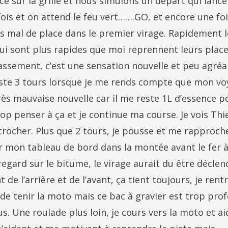
e sur la grille et nous simulons un départ qui lance
ois et on attend le feu vert…….GO, et encore une fois
as mal de place dans le premier virage. Rapidement l
ui sont plus rapides que moi reprennent leurs places
passement, c’est une sensation nouvelle et peu agréa
reste 3 tours lorsque je me rends compte que mon vo
très mauvaise nouvelle car il me reste 1L d’essence p
trop penser à ça et je continue ma course. Je vois Thi
ccrocher. Plus que 2 tours, je pousse et me rapproch
 mon tableau de bord dans la montée avant le fer à
ard sur le bitume, le virage aurait du être déclen
 de l’arrière et de l’avant, ça tient toujours, je rent
ye de tenir la moto mais ce bac à gravier est trop prof
. Une roulade plus loin, je cours vers la moto et ai