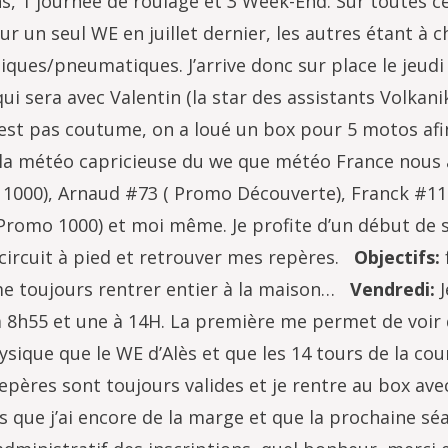
ans, 1 journée de roulage et 3 Week-End. Sur toutes c
 sur un seul WE en juillet dernier, les autres étant à 
ques/pneumatiques. J’arrive donc sur place le jeudi
i sera avec Valentin (la star des assistants Volkani
n’est pas coutume, on a loué un box pour 5 motos afin
c la météo capricieuse du we que météo France nous
o 1000), Arnaud #73 ( Promo Découverte), Franck #11
romo 1000) et moi même. Je profite d’un début de 
circuit à pied et retrouver mes repères.
Objectifs:
me toujours rentrer entier à la maison…
Vendredi:
J
 8h55 et une à 14H. La première me permet de voir 
hysique que le WE d’Alès et que les 14 tours de la cou
pères sont toujours valides et je rentre au box ave
 que j’ai encore de la marge et que la prochaine sé