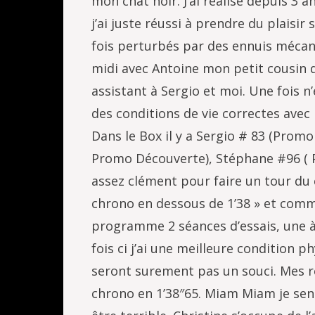
mon chat noir. J’ai réalisé depuis 3 
j’ai juste réussi à prendre du plaisir
fois perturbés par des ennuis mécani
midi avec Antoine mon petit cousin qu
assistant à Sergio et moi. Une fois 
des conditions de vie correctes ave
Dans le Box il y a Sergio # 83 (Prom
Promo Découverte), Stéphane #96 ( P
assez clément pour faire un tour du 
chrono en dessous de 1’38 » et com
programme 2 séances d’essais, une à
fois ci j’ai une meilleure condition p
seront surement pas un souci. Mes re
chrono en 1’38″65. Miam Miam je sens