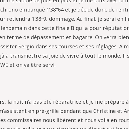
 vent me saoule de plus en plus et je me bats avec la 
 chrono embarqué 1’38″64 et je décide donc de rentr
r retiendra 1’38″9, dommage. Au final, je serai en fi
 lendemain dans cette finale B qui a pour réputation
 en terme de dépassement et bagarre. On verra bien !
assister Sergio dans ses courses et ses réglages. A mi
 à transmettre sa joie de vivre à tout le monde. Il 
E et on va être servi.
, la nuit n’a pas été réparatrice et je me prépare à
m’assistent en pré-grille pendant que Christine et A
es commissaires nous libèrent et nous voila en rout