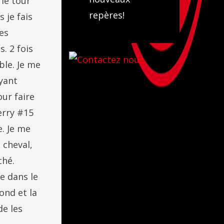
 le tour
repères!
 je fais
es
. 2 fois
ble. Je me
yant
our faire
erry #15
e. Je me
 cheval,
ché.
re dans le
ond et la
de les