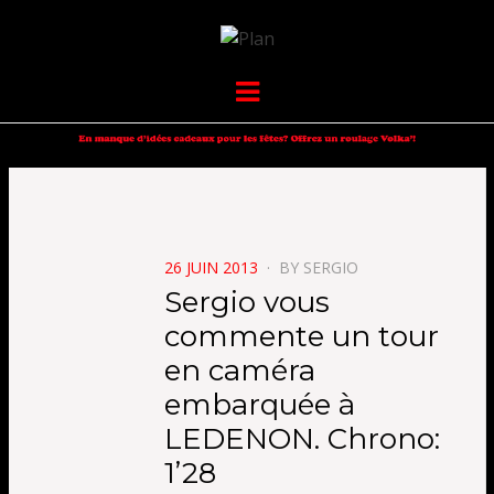
VOLKANIK-
SERGIO NANGERONI #16
Menu
ENDURANCE
POSTED
26 JUIN 2013
BY
SERGIO
ON
Sergio vous
commente un tour
en caméra
embarquée à
LEDENON. Chrono:
1’28