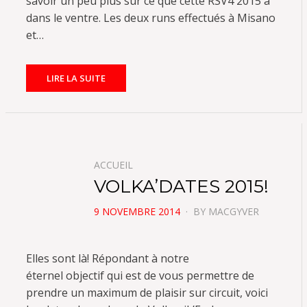
savoir un peu plus sur ce que cette RSV4 2015 a
dans le ventre. Les deux runs effectués à Misano
et…
LIRE LA SUITE
ACCUEIL
VOLKA’DATES 2015!
POSTED
9 NOVEMBRE 2014
BY
MACGYVER
ON
Elles sont là! Répondant à notre
éternel objectif qui est de vous permettre de
prendre un maximum de plaisir sur circuit, voici