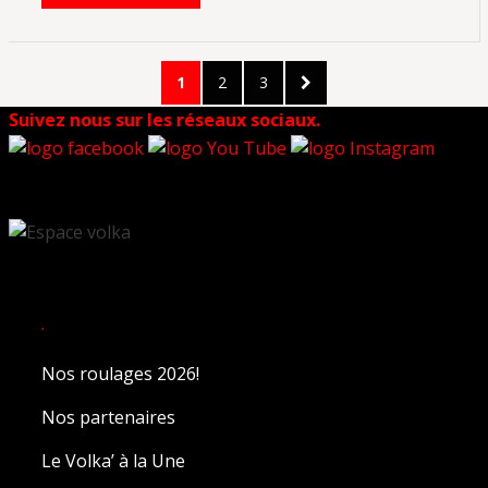
Pagination
PAGE
PAGE
PAGE
NEXT
1
2
3
des
PAGE
Suivez nous sur les réseaux sociaux.
publications
.
Nos roulages 2026!
Nos partenaires
Le Volka’ à la Une