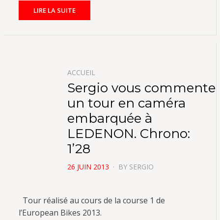
LIRE LA SUITE
ACCUEIL
Sergio vous commente
un tour en caméra
embarquée à
LEDENON. Chrono:
1’28
POSTED
26 JUIN 2013
BY
SERGIO
ON
Tour réalisé au cours de la course 1 de
l’European Bikes 2013.