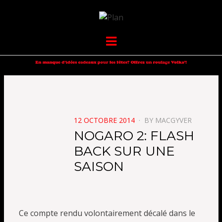
VOLKANIK-
SERGIO NANGERONI #16
Menu
ENDURANCE
POSTED
12 OCTOBRE 2014
BY
MACGYVER
ON
NOGARO 2: FLASH
BACK SUR UNE
SAISON
Ce compte rendu volontairement décalé dans le