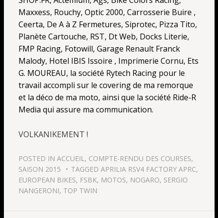
Maxxess, Rouchy, Optic 2000, Carrosserie Buire ,
Ceerta, De A à Z Fermetures, Siprotec, Pizza Tito,
Planète Cartouche, RST, Dt Web, Docks Literie,
FMP Racing, Fotowill, Garage Renault Franck
Malody, Hotel IBIS Issoire , Imprimerie Cornu, Ets
G. MOUREAU, la société Rytech Racing pour le
travail accompli sur le covering de ma remorque
et la déco de ma moto, ainsi que la société Ride-R
Media qui assure ma communication.
VOLKANIKEMENT !
POSTED IN
ACCUEIL
,
COMPTE-RENDU DES COURSES
,
SAISON 2015
TAGGED
APRILIA RSV4 FACTORY APRC
,
EUROPEAN BIKES
,
FSBK
,
MOTOS
,
NOGARO
,
SERGIO
NANGERONI
,
TOP TWIN