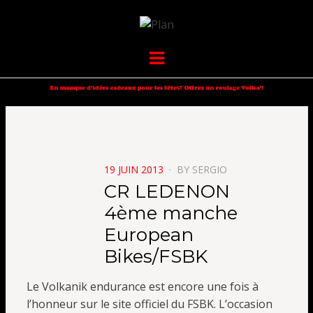
VOLKANIK-
SERGIO NANGERONI #16
Menu
ENDURANCE
POSTED
19 JUIN 2013
BY
SERGIO
ON
CR LEDENON
4ème manche
European
Bikes/FSBK
Le Volkanik endurance est encore une fois à
l’honneur sur le site officiel du FSBK. L’occasion