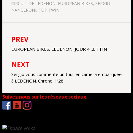
CIRCUIT DE LEDENON
,
EUROPEAN BIKES
,
SERGIO
NANGERONI
,
TOP TWIN
PREV
Navigation
de
EUROPEAN BIKES, LEDENON, JOUR 4…ET FIN
l’article
NEXT
Sergio vous commente un tour en caméra embarquée
à LEDENON. Chrono: 1’28
Suivez nous sur les réseaux sociaux.