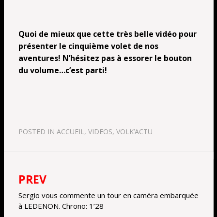
Quoi de mieux que cette très belle vidéo pour
présenter le cinquième volet de nos
aventures! N’hésitez pas à essorer le bouton
du volume…c’est parti!
POSTED IN
ACCUEIL
,
VIDEOS
,
VOLK’ACTU
PREV
Navigation
de
Sergio vous commente un tour en caméra embarquée
à LEDENON. Chrono: 1’28
l’article