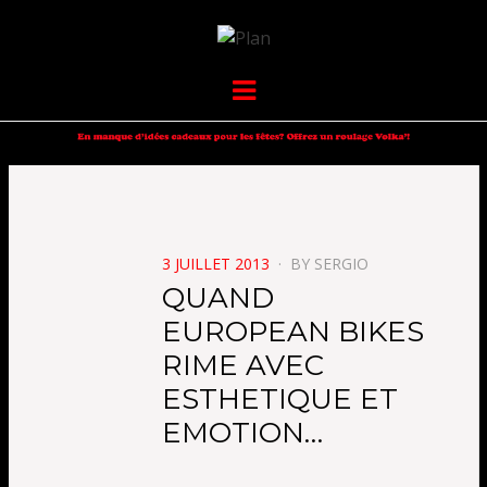
VOLKANIK-
SERGIO NANGERONI #16
Menu
ENDURANCE
POSTED
3 JUILLET 2013
BY
SERGIO
ON
QUAND
EUROPEAN BIKES
RIME AVEC
ESTHETIQUE ET
EMOTION…