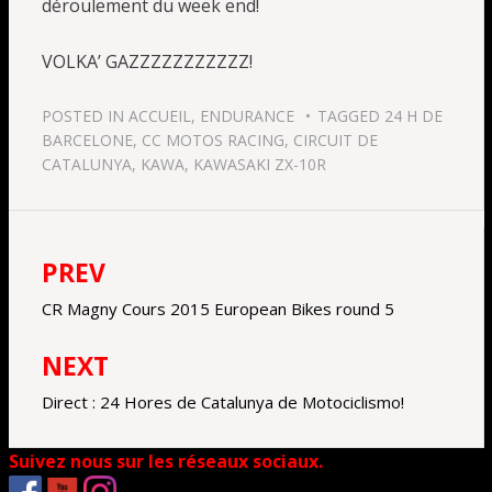
déroulement du week end!
VOLKA’ GAZZZZZZZZZZZ!
POSTED IN
ACCUEIL
,
ENDURANCE
TAGGED
24 H DE
BARCELONE
,
CC MOTOS RACING
,
CIRCUIT DE
CATALUNYA
,
KAWA
,
KAWASAKI ZX-10R
PREV
Navigation
de
CR Magny Cours 2015 European Bikes round 5
l’article
NEXT
Direct : 24 Hores de Catalunya de Motociclismo!
Suivez nous sur les réseaux sociaux.