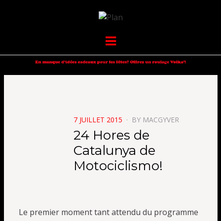
VOLKANIK-
SERGIO NANGERONI #16
Menu
ENDURANCE
POSTED
7 JUILLET 2015
BY
MACGYVER
ON
24 Hores de
Catalunya de
Motociclismo!
Le premier moment tant attendu du programme