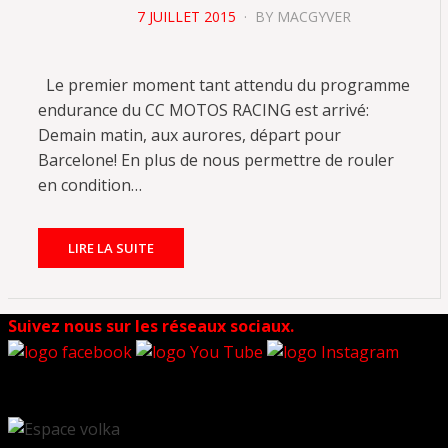
POSTED
7 JUILLET 2015
BY
MACGYVER
ON
Le premier moment tant attendu du programme
endurance du CC MOTOS RACING est arrivé:
Demain matin, aux aurores, départ pour
Barcelone! En plus de nous permettre de rouler
en condition…
LIRE LA SUITE
Suivez nous sur les réseaux sociaux.