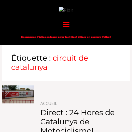
VOLKANIK-
SERGIO NANGERONI #16
Menu
ENDURANCE
Étiquette :
circuit de
catalunya
ACCUEIL
Direct : 24 Hores de
Catalunya de
Motociclismo!