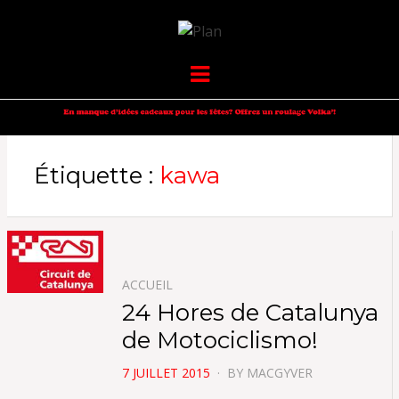
VOLKANIK-
SERGIO NANGERONI #16
Menu
ENDURANCE
Étiquette :
kawa
ACCUEIL
24 Hores de Catalunya
de Motociclismo!
POSTED
7 JUILLET 2015
BY
MACGYVER
ON