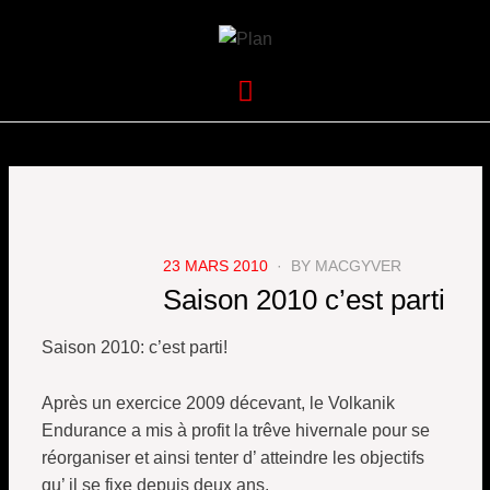
VOLKANIK-
SERGIO NANGERONI #16
Menu
ENDURANCE
POSTED
23 MARS 2010
BY
MACGYVER
ON
Saison 2010 c’est parti
Saison 2010: c’est parti!
Après un exercice 2009 décevant, le Volkanik
Endurance a mis à profit la trêve hivernale pour se
réorganiser et ainsi tenter d’ atteindre les objectifs
qu’ il se fixe depuis deux ans.