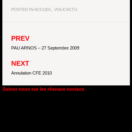
POSTED IN
ACCUEIL
,
VOLK’ACTU
PREV
Navigation
de
PAU ARNOS – 27 Septembre 2009
l’article
NEXT
Annulation CFE 2010
Suivez nous sur les réseaux sociaux.