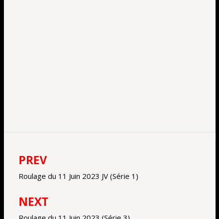
.
Nos roulages 2026!
Nos partenaires
Le Volka’ à la Une
Politique de confidentialité
CONDITIONS GENERALES DE VENTE ET
D’UTILISATION
BOOK 2023
Mon panier
VOLK'ACTU