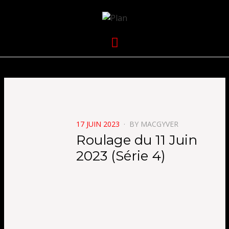
VOLKANIK-
SERGIO NANGERONI #16
Menu
ENDURANCE
POSTED
17 JUIN 2023
BY
MACGYVER
ON
Roulage du 11 Juin
2023 (Série 4)