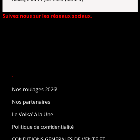
Ambassadeur de l’Agglo Pays d’Issoire!
FSBK, calendrier 2021!
Reprise des roulages d’entrainement à Issoire!
VOLKA’NEWS: ON NE LÂCHE RIEN!
Winter test Valencia-17/19 janvier 2020
COMPTE-RENDU
FSBK 2024, ROUND 4: MAGNY-COURS
FSBK 2024, ROUND 3: NOGARO
FSBK 2024, ROUND 2: LEDENON
FSBK 2024, ROUND 1: LE MANS