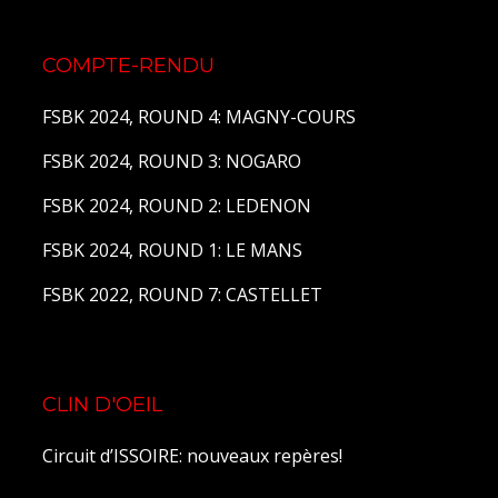
© Copyright 2026 –
Volkanik-Endurance
Bezel Theme
⋅
Powered by
WordPress