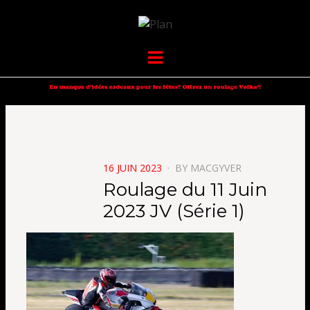
VOLKANIK-
SERGIO NANGERONI #16
Menu
ENDURANCE
POSTED
16 JUIN 2023
BY
MACGYVER
ON
Roulage du 11 Juin
2023 JV (Série 1)