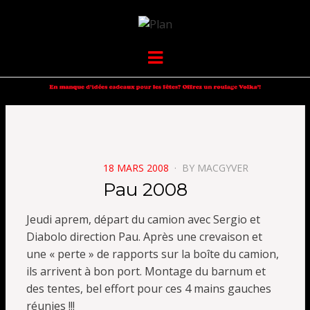
VOLKANIK-
SERGIO NANGERONI #16
Menu
ENDURANCE
POSTED
18 MARS 2008
BY
MACGYVER
ON
Pau 2008
Jeudi aprem, départ du camion avec Sergio et
Diabolo direction Pau. Après une crevaison et
une « perte » de rapports sur la boîte du camion,
ils arrivent à bon port. Montage du barnum et
des tentes, bel effort pour ces 4 mains gauches
réunies !!!