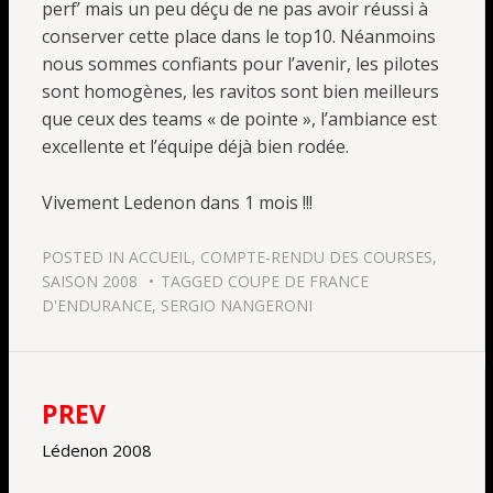
perf’ mais un peu déçu de ne pas avoir réussi à
conserver cette place dans le top10. Néanmoins
nous sommes confiants pour l’avenir, les pilotes
sont homogènes, les ravitos sont bien meilleurs
que ceux des teams « de pointe », l’ambiance est
excellente et l’équipe déjà bien rodée.
Vivement Ledenon dans 1 mois !!!
POSTED IN
ACCUEIL
,
COMPTE-RENDU DES COURSES
,
SAISON 2008
TAGGED
COUPE DE FRANCE
D'ENDURANCE
,
SERGIO NANGERONI
PREV
Navigation
de
Lédenon 2008
l’article