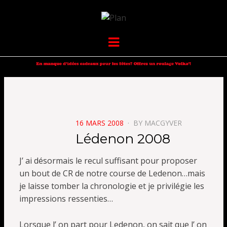
VOLKANIK-
SERGIO NANGERONI #16
Menu
ENDURANCE
POSTED
16 MARS 2008
BY
MACGYVER
ON
Lédenon 2008
J’ ai désormais le recul suffisant pour proposer
un bout de CR de notre course de Ledenon…mais
je laisse tomber la chronologie et je privilégie les
impressions ressenties…
Lorsque l’ on part pour Ledenon, on sait que l’ on