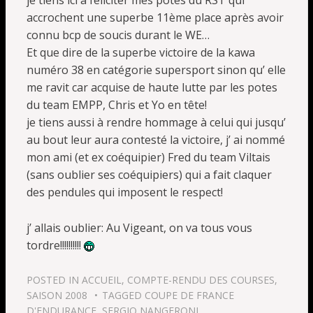
je tiens ici à féliciter mes potes du RST qui
accrochent une superbe 11ème place après avoir
connu bcp de soucis durant le WE…
Et que dire de la superbe victoire de la kawa
numéro 38 en catégorie supersport sinon qu’ elle
me ravit car acquise de haute lutte par les potes
du team EMPP, Chris et Yo en tête!
je tiens aussi à rendre hommage à celui qui jusqu’
au bout leur aura contesté la victoire, j’ ai nommé
mon ami (et ex coéquipier) Fred du team Viltais
(sans oublier ses coéquipiers) qui a fait claquer
des pendules qui imposent le respect!
j’ allais oublier: Au Vigeant, on va tous vous
tordre!!!!!!!!!!
POSTED IN
ACCUEIL
,
COMPTE-RENDU DES COURSES
,
SAISON 2008
TAGGED
COUPE DE FRANCE
D'ENDURANCE
,
SERGIO NANGERONI