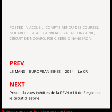
POSTED IN
ACCUEIL
,
COMPTE-RENDU DES COURSES
,
NOGARO
TAGGED
APRILIA RSV4 FACTORY APRC
,
CIRCUIT DE NOGARO
,
FSBK
,
SERGIO NANGERONI
PREV
Navigation
de
LE MANS – EUROPEAN BIKES – 2014 – Le CR…
l’article
NEXT
Prises du vues inédites de la RSV4 #16 de Sergio sur
le circuit d’Issoire.
Suivez nous sur les réseaux sociaux.