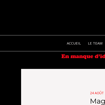
ACCUEIL
LE TEAM
POSTED
24 AOÛT 
ON
Maga