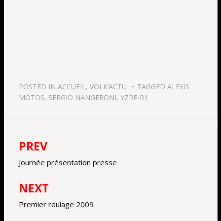
POSTED IN
ACCUEIL
,
VOLK’ACTU
TAGGED
ALEXIS
MOTOS
,
SERGIO NANGERONI
,
YZRF-R1
PREV
Navigation
de
Journée présentation presse
l’article
NEXT
Premier roulage 2009