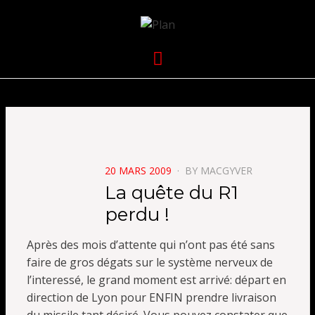
VOLKANIK-
SERGIO NANGERONI #16
Menu
ENDURANCE
POSTED
20 MARS 2009
BY
MACGYVER
ON
La quête du R1
perdu !
Après des mois d’attente qui n’ont pas été sans
faire de gros dégats sur le système nerveux de
l’interessé, le grand moment est arrivé: départ en
direction de Lyon pour ENFIN prendre livraison