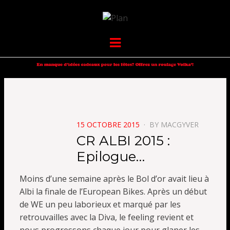
VOLKANIK-
SERGIO NANGERONI #16
Menu
ENDURANCE
POSTED
15 OCTOBRE 2015
BY
MACGYVER
ON
CR ALBI 2015 :
Epilogue…
Moins d’une semaine après le Bol d’or avait lieu à
Albi la finale de l’European Bikes. Après un début
de WE un peu laborieux et marqué par les
retrouvailles avec la Diva, le feeling revient et