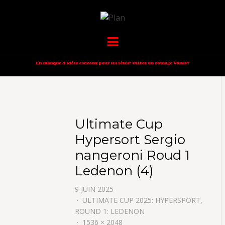
VOLKANIK-
SERGIO NANGERONI #16
Menu
ENDURANCE
Ultimate Cup
Hypersort Sergio
nangeroni Roud 1
Ledenon (4)
9 JUIN 2025
ULTIMATE CUP 2025: HYPERSPORT,
ROUND 1: LEDENON
1536 × 2048