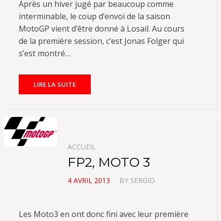
Après un hiver jugé par beaucoup comme
interminable, le coup d’envoi de la saison
MotoGP vient d’être donné à Losail. Au cours
de la première session, c’est Jonas Folger qui
s’est montré…
LIRE LA SUITE
ACCUEIL
FP2, MOTO 3
POSTED
4 AVRIL 2013
BY
SERGIO
ON
Les Moto3 en ont donc fini avec leur première