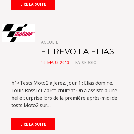
LIRE LA SUITE
ACCUEIL
ET REVOILA ELIAS!
POSTED
19 MARS 2013
BY
SERGIO
ON
h1>Tests Moto2 à Jerez, Jour 1 : Elias domine,
Louis Rossi et Zarco chutent On a assisté à une
belle surprise lors de la première après-midi de
tests Moto2 sur…
LIRE LA SUITE