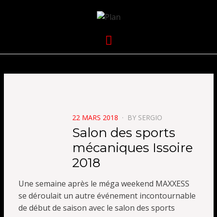
VOLKANIK-
SERGIO NANGERONI #16
Menu
ENDURANCE
POSTED
22 MARS 2018
BY
SERGIO
ON
Salon des sports
mécaniques Issoire
2018
Une semaine après le méga weekend MAXXESS
se déroulait un autre événement incontournable
de début de saison avec le salon des sports