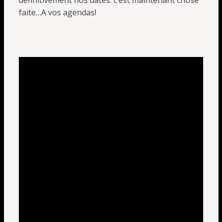
définitivement nos dates. c’est maintenant chose
faite…A vos agendas!