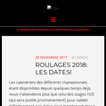
VOLKANIK-
SERGIO NANGERONI #16
Menu
ENDURANCE
POSTED
20 NOVEMBRE 2017
BY
SERGIO
ON
ROULAGES 2018:
LES DATES!
Les calendriers des différents championnats
étant disponibles depuis quelques temps déjà,
nous n’attendions plus que celui des stages H2S
(qui sera publié prochainement) pour valider