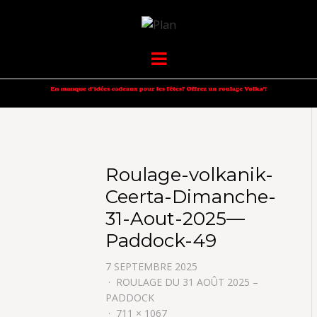
VOLKANIK-
SERGIO NANGERONI #16
Menu
ENDURANCE
Roulage-volkanik-
Ceerta-Dimanche-
31-Aout-2025—
Paddock-49
7 SEPTEMBRE 2025
ROULAGE DU 31 AOÛT 2025 –
PADDOCK
711 × 1067