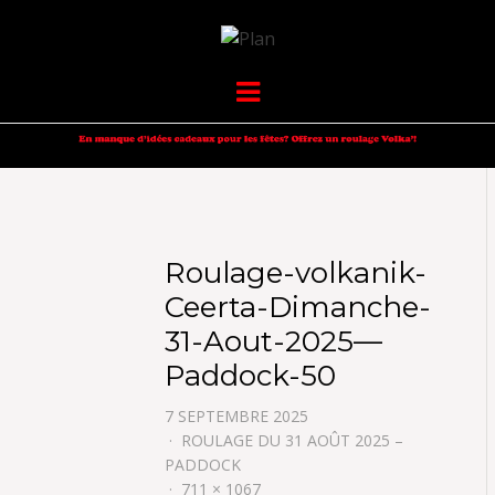
VOLKANIK-
SERGIO NANGERONI #16
Menu
ENDURANCE
Roulage-volkanik-
Ceerta-Dimanche-
31-Aout-2025—
Paddock-50
7 SEPTEMBRE 2025
ROULAGE DU 31 AOÛT 2025 –
PADDOCK
711 × 1067