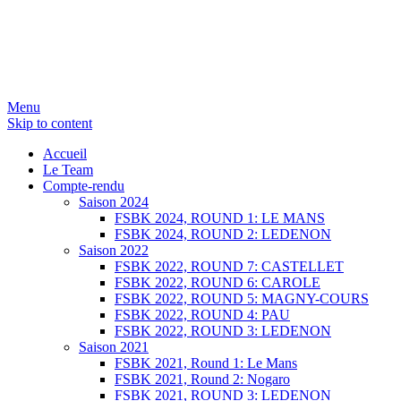
Menu
Skip to content
SERGIO NANGERONI #16
Volkanik-Endurance
Accueil
Le Team
Compte-rendu
Saison 2024
FSBK 2024, ROUND 1: LE MANS
FSBK 2024, ROUND 2: LEDENON
Saison 2022
FSBK 2022, ROUND 7: CASTELLET
FSBK 2022, ROUND 6: CAROLE
FSBK 2022, ROUND 5: MAGNY-COURS
FSBK 2022, ROUND 4: PAU
FSBK 2022, ROUND 3: LEDENON
Saison 2021
FSBK 2021, Round 1: Le Mans
FSBK 2021, Round 2: Nogaro
FSBK 2021, ROUND 3: LEDENON