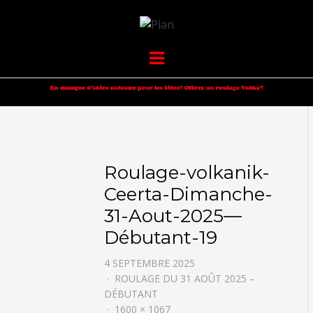
VOLKANIK-
SERGIO NANGERONI #16
Menu
ENDURANCE
Roulage-volkanik-
Ceerta-Dimanche-
31-Aout-2025—
Débutant-19
4 SEPTEMBRE 2025
ROULAGE DU 31 AOÛT 2025 –
DÉBUTANT
1600 × 1067