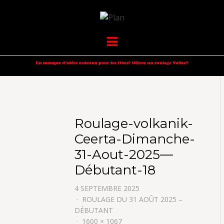
VOLKANIK-
SERGIO NANGERONI #16
Menu
ENDURANCE
Roulage-volkanik-
Ceerta-Dimanche-
31-Aout-2025—
Débutant-18
4 SEPTEMBRE 2025
ROULAGE DU 31 AOÛT 2025 –
DÉBUTANT
1600 × 1067