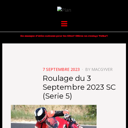
VOLKANIK-
SERGIO NANGERONI #16
Menu
ENDURANCE
POSTED
7 SEPTEMBRE 2023
BY
MACGYVER
ON
Roulage du 3
Septembre 2023 SC
(Serie 5)