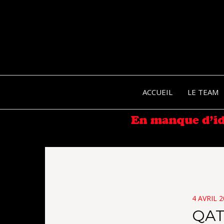
ACCUEIL
LE TEAM
POSTED
4 AVRIL 
ON
QAT