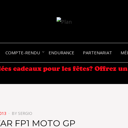
SERGIO NANGERONI #16
VOLKA
COMPTE-RENDU
ENDURANCE
PARTENARIAT
MÉ
ENDU
2013
BY
SERGIO
AR FP1 MOTO GP