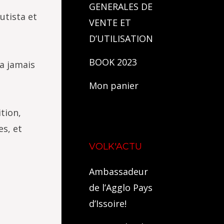
GENERALES DE
utista et
VENTE ET
D’UTILISATION
BOOK 2023
’a jamais
Mon panier
tion,
es, et
VOLK'ACTU
Ambassadeur
de l’Agglo Pays
d’Issoire!