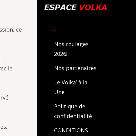
.
ssion, ce
Nos roulages
2026!
l
Nos partenaires
ec le
Le Volka’ à la
Une
ervé
Politique de
confidentialité
es.
CONDITIONS