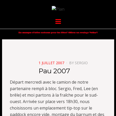
VOLKANIK-
SERGIO NANGERONI #16
Menu
ENDURANCE
POSTED
1 JUILLET 2007
BY
SERGIO
ON
Pau 2007
Départ mercredi avec le camion de notre
partenaire rempli à bloc. Sergio, Fred, Lee (en
brêle) et moi partons à la fraîche pour le sud-
ouest. Arrivée sur place vers 18h30, nous
choisissons un emplacement tip-top sur le
paddock encore vide, montage du barnum et des