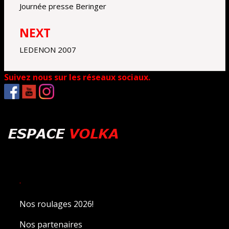
de
Journée presse Beringer
l’article
NEXT
LEDENON 2007
Suivez nous sur les réseaux sociaux.
.
Nos roulages 2026!
Nos partenaires