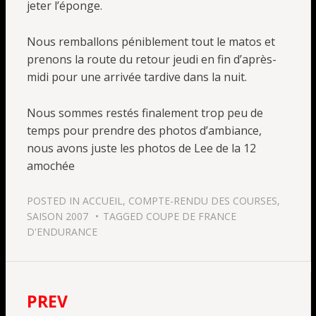
jeter l’éponge.
Nous remballons péniblement tout le matos et
prenons la route du retour jeudi en fin d’après-
midi pour une arrivée tardive dans la nuit.
Nous sommes restés finalement trop peu de
temps pour prendre des photos d’ambiance,
nous avons juste les photos de Lee de la 12
amochée
POSTED IN
ACCUEIL
,
COMPTE-RENDU DES COURSES
,
SAISON 2007
TAGGED
COUPE DE FRANCE
D'ENDURANCE
PREV
Navigation