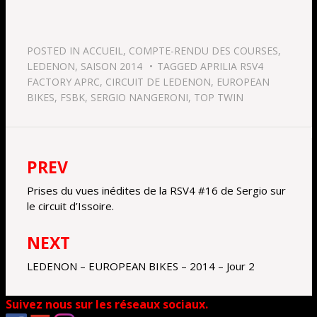
POSTED IN
ACCUEIL
,
COMPTE-RENDU DES COURSES
,
LEDENON
,
SAISON 2014
TAGGED
APRILIA RSV4
FACTORY APRC
,
CIRCUIT DE LEDENON
,
EUROPEAN
BIKES
,
FSBK
,
SERGIO NANGERONI
,
TOP TWIN
PREV
Navigation
de
Prises du vues inédites de la RSV4 #16 de Sergio sur
le circuit d’Issoire.
l’article
NEXT
LEDENON – EUROPEAN BIKES – 2014 – Jour 2
Suivez nous sur les réseaux sociaux.