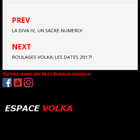
PREV
Navigation
de
LA DIVA IV, UN SACRE NUMERO!
l’article
NEXT
ROULAGES VOLKA: LES DATES 2017!
Suivez nous sur les réseaux sociaux.
.