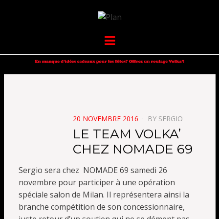
VOLKANIK-
SERGIO NANGERONI #16
Menu
ENDURANCE
POSTED
20 NOVEMBRE 2016
BY
SERGIO
ON
LE TEAM VOLKA’
CHEZ NOMADE 69
Sergio sera chez NOMADE 69 samedi 26
novembre pour participer à une opération
spéciale salon de Milan. Il représentera ainsi la
branche compétition de son concessionnaire,