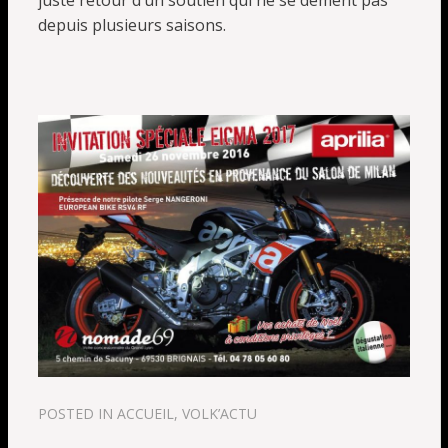
juste retour d’un soutien qui ne se dément pas
depuis plusieurs saisons.
POSTED IN
ACCUEIL
,
VOLK’ACTU