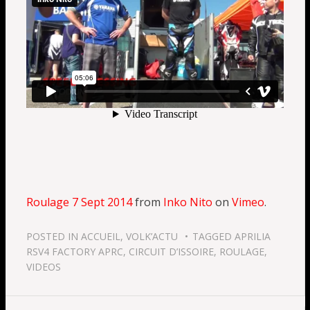
Roulage 7 Sept 2014
from
Inko Nito
on
Vimeo
.
POSTED IN
ACCUEIL
,
VOLK’ACTU
TAGGED
APRILIA
RSV4 FACTORY APRC
,
CIRCUIT D’ISSOIRE
,
ROULAGE
,
VIDEOS