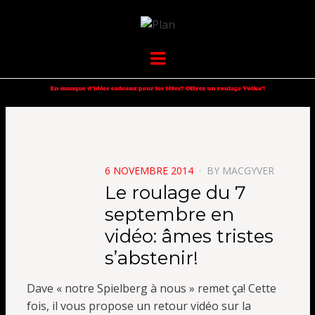
VOLKANIK-
SERGIO NANGERONI #16
Menu
ENDURANCE
POSTED
6 NOVEMBRE 2014
BY
MACGYVER
ON
Le roulage du 7
septembre en
vidéo: âmes tristes
s’abstenir!
Dave « notre Spielberg à nous » remet ça! Cette
fois, il vous propose un retour vidéo sur la