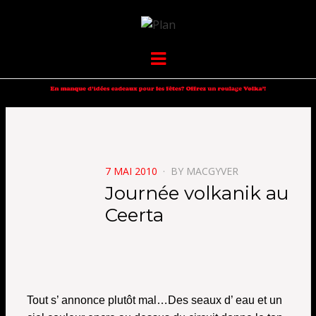
VOLKANIK-
SERGIO NANGERONI #16
Menu
ENDURANCE
POSTED
7 MAI 2010
BY
MACGYVER
ON
Journée volkanik au
Ceerta
Tout s’ annonce plutôt mal…
Des seaux d’ eau et un