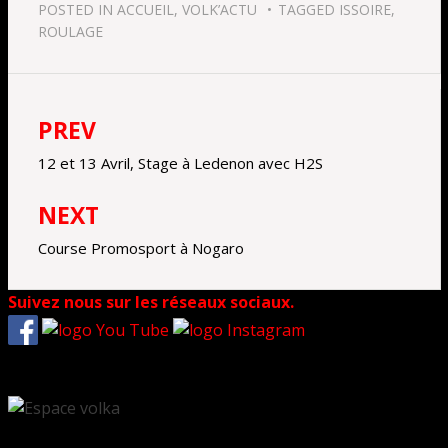
POSTED IN
ACCUEIL
,
VOLK’ACTU
TAGGED
ISSOIRE
,
ROULAGE
PREV
Navigation
de
12 et 13 Avril, Stage à Ledenon avec H2S
l’article
NEXT
Course Promosport à Nogaro
Suivez nous sur les réseaux sociaux.