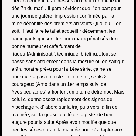
ciel couleur encre au dessus du circuit donne le ton
dès 7h du mat’…il parait évident que l’ on part pour
une journée galère, impression confirmée par la
mine déconfite des premiers arrivants.
Quoi qu’ il en
soit, il faut faire le taf et accueillir décemment les
participants qui sont les principaux pénalisés donc
bonne humeur et café fumant de
rigueur!
Administratif, technique, briefing…tout se
passe sans affolement dans la mesure ou on sait qu’
à 9h, horaire prévu pour la 1ère série, ça ne se
bousculera pas en piste…et en effet, seuls 2
courageux (Arno dans un 1er temps suivi de
Yves peu après) affrontent un bitume détrempé. Mais
celui ci donne assez rapidement des signes de
« séchage », d’ abord sur la traj puis vers la fin de
matinée, sur la quasi totalité de la piste, de bon
augure pour la suite.
Après avoir modifié quelque
peu les séries durant la matinée pour s’ adapter aux