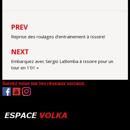
PREV
Navigation
de
Reprise des roulages d’entrainement à Issoire!
l’article
NEXT
Embarquez avec Sergio LaBomba à Issoire pour un
tour en 1’01 »
Suivez nous sur les réseaux sociaux.