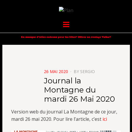
VOLKANIK-
SERGIO NANGERONI #16
Menu
ENDURANCE
POSTED
26 MAI 2020
BY
SERGIO
ON
Journal la
Montagne du
mardi 26 Mai 2020
Version web du journal La Montagne de ce jour,
mardi 26 mai 2020. Pour lire l’article, c’est
ici