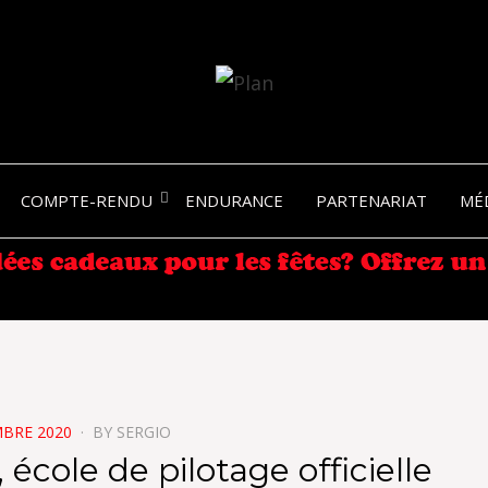
SERGIO NANGERONI #16
VOLKA
COMPTE-RENDU
ENDURANCE
PARTENARIAT
MÉ
ENDU
MBRE 2020
BY
SERGIO
 école de pilotage officielle