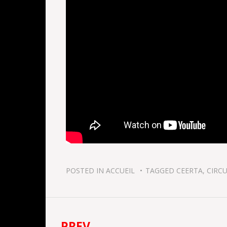
POSTED IN
ACCUEIL
TAGGED
CEERTA
,
CIRCU
PREV