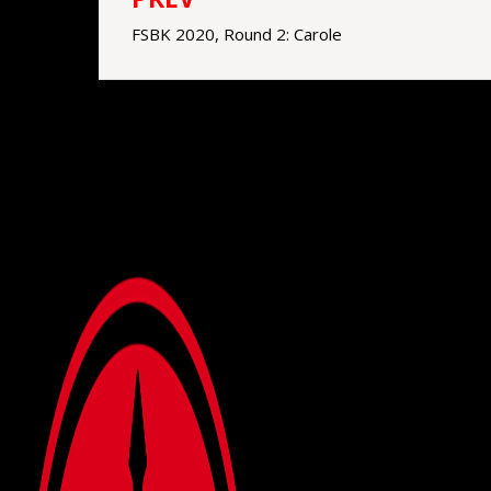
Navigation
FSBK 2020, Round 2: Carole
de
l’article