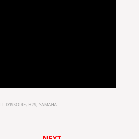
IT D’ISSOIRE
,
H2S
,
YAMAHA
NEXT