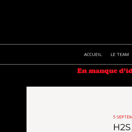
ACCUEIL
LE TEAM
POSTED
5 SEPTE
ON
H2S,