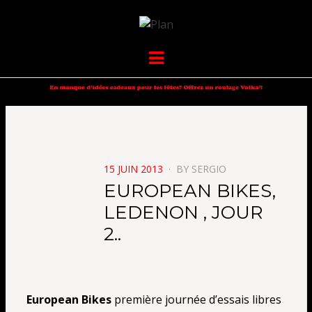
VOLKANIK-
SERGIO NANGERONI #16
Menu
ENDURANCE
POSTED
15 JUIN 2013
BY
SERGIO
ON
EUROPEAN BIKES,
LEDENON , JOUR
2..
European Bikes
première journée d’essais libres