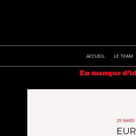
ACCUEIL
LE TEAM
POSTED
29 MARS 
ON
EUR