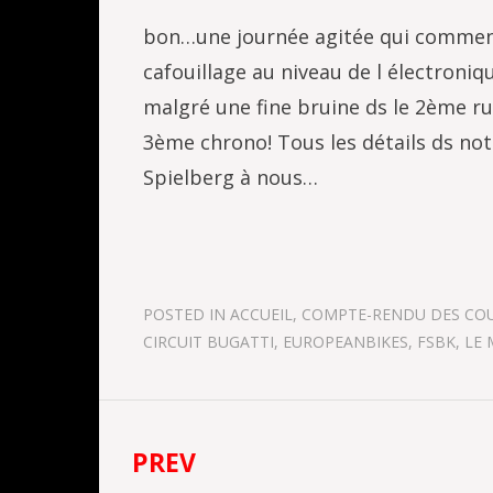
bon…une journée agitée qui commence
cafouillage au niveau de l électroni
malgré une fine bruine ds le 2ème ru
3ème chrono! Tous les détails ds not
Spielberg à nous…
POSTED IN
ACCUEIL
,
COMPTE-RENDU DES CO
CIRCUIT BUGATTI
,
EUROPEANBIKES
,
FSBK
,
LE 
PREV
Navigation