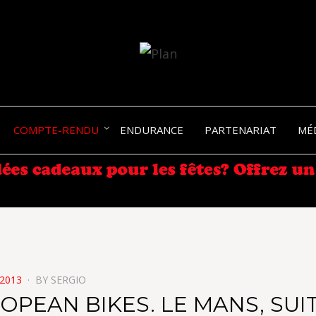
SERGIO NANGERONI #16
VOLKA
COMPTE-RENDU
ENDURANCE
PARTENARIAT
MÉ
ENDU
2013
BY
SERGIO
OPEAN BIKES. LE MANS, SUIT