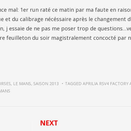
 mal: 1er run raté ce matin par ma faute en raiso
que et du calibrage nécéssaire après le changement
n, j essaie de ne pas me poser trop de questions…ve
re feuilleton du soir magistralement concocté par 
URSES
,
LE MANS
,
SAISON 2013
TAGGED
APRILIA RSV4 FACTORY 
MANS
NEXT