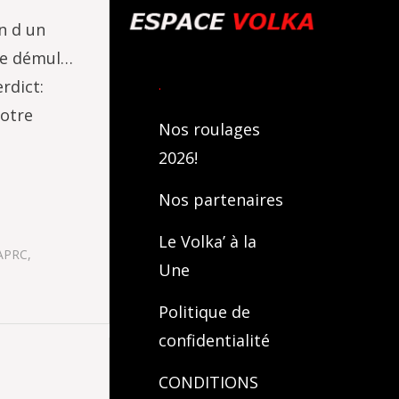
n d un
 de démul…
.
rdict:
notre
Nos roulages
2026!
Nos partenaires
Le Volka’ à la
APRC
,
Une
Politique de
confidentialité
CONDITIONS