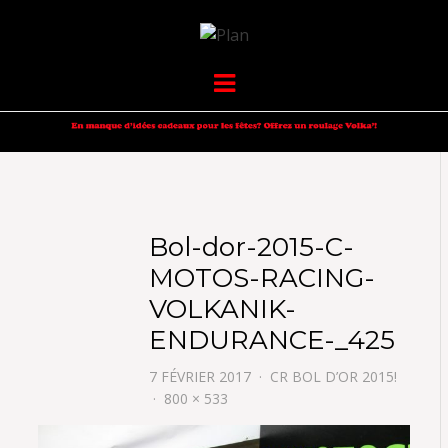
VOLKANIK-
SERGIO NANGERONI #16
Menu
ENDURANCE
Bol-dor-2015-C-
MOTOS-RACING-
VOLKANIK-
ENDURANCE-_425
7 FÉVRIER 2017
CR BOL D’OR 2015!
800 × 533