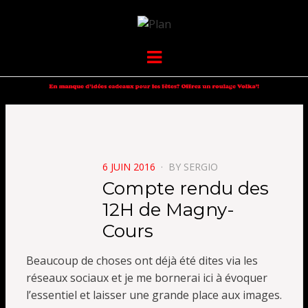
VOLKANIK-
SERGIO NANGERONI #16
Menu
ENDURANCE
POSTED
6 JUIN 2016
BY
SERGIO
ON
Compte rendu des
12H de Magny-
Cours
Beaucoup de choses ont déjà été dites via les
réseaux sociaux et je me bornerai ici à évoquer
l’essentiel et laisser une grande place aux images.