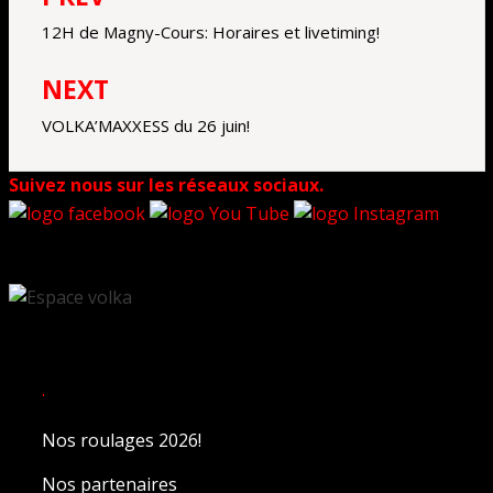
de
12H de Magny-Cours: Horaires et livetiming!
l’article
NEXT
VOLKA’MAXXESS du 26 juin!
Suivez nous sur les réseaux sociaux.
.
Nos roulages 2026!
Nos partenaires