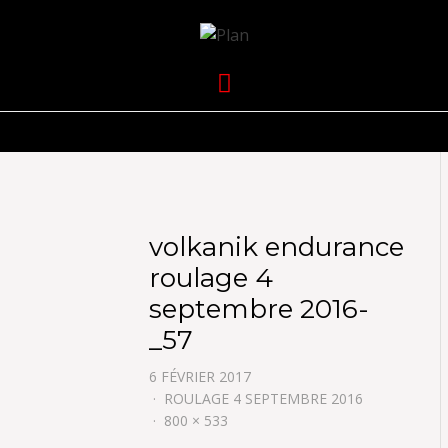
VOLKANIK-
SERGIO NANGERONI #16
Menu
ENDURANCE
volkanik endurance
roulage 4
septembre 2016-
_57
6 FÉVRIER 2017
ROULAGE 4 SEPTEMBRE 2016
800 × 533