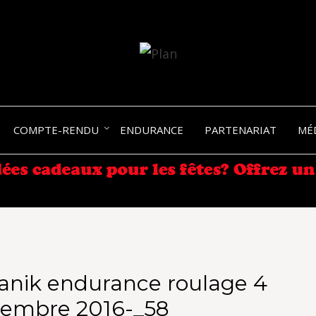
SERGIO NANGERONI #16
VOLKA
COMPTE-RENDU
ENDURANCE
PARTENARIAT
MÉ
ENDU
anik endurance roulage 4
tembre 2016-_58