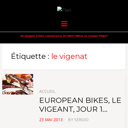
VOLKANIK-
SERGIO NANGERONI #16
Menu
ENDURANCE
Étiquette :
le vigenat
ACCUEIL
EUROPEAN BIKES, LE
VIGEANT, JOUR 1…
POSTED
23 MAI 2013
BY
SERGIO
ON